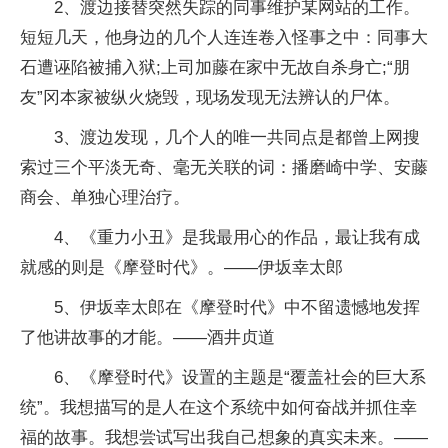
2、渡边接替突然失踪的同事维护某网站的工作。
短短几天，他身边的几个人连连卷入怪事之中：同事大
石遭诬陷被捕入狱;上司加藤在家中无故
自杀
身亡;“朋
友”冈本家被纵火烧毁，现场发现无法辨认的尸体。
3、渡边发现，几个人的唯一共同点是都曾上网搜
索过三个
平
淡无奇、毫无关联的词：播磨崎中学、安藤
商会、单独心理治疗。
4、《重力小丑》是我最用心的作品，最让我有成
就感的则是《摩登时代》。——伊坂幸太郎
5、伊坂幸太郎在《摩登时代》中不留遗憾地发挥
了他讲故事的才能。——酒井贞道
6、《摩登时代》设置的主题是“覆盖社会的巨大系
统”。我想描写的是人在这个系统中如何奋战并抓住幸
福的故事。我想尝试写出我自己想象的真实未来。——