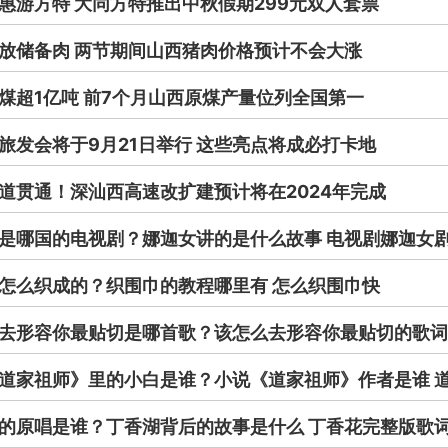
惠游方特 大同方特推出中秋假期299元双人套票
放储备肉 两节期间山西猪肉价格预计不会大涨
煤超1亿吨 前7个月山西原煤产量位列全国第一
旅发会将于9月21日举行 这些亮点将成必打卡地
道贯通！深汕西高速改扩建预计将在2024年完成
是哪国的电视剧？娜迦女讲的是什么故事 电视剧娜迦女
怎么织成的？织围巾的教程哪里有 怎么织围巾快
去形容你最贴切是哪首歌？该怎么去形容你最贴切的歌词
道家祖师》里的小白是谁？小说《道家祖师》作者是谁 
的原唱是谁？丁香湖背后的故事是什么 丁香花完整版歌