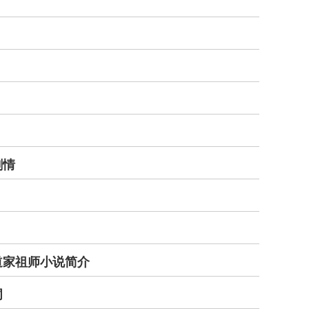
剧情
道家祖师小说简介
词