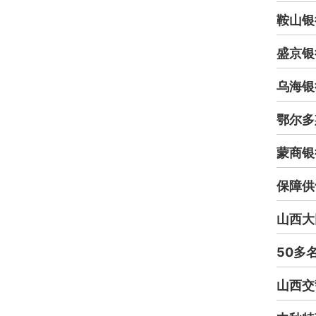
鞍山银
盛京银
乌海银
鄂尔多
蒙商银
保障供
山西大
50多
山西交