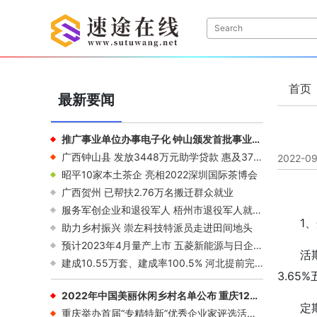
首页
最新要闻
推广事业单位办事电子化 钟山颁发首批事业单位法人电子证书
广西钟山县 发放3448万元助学贷款 惠及3727名困难大学生
2022-09
昭平10家本土茶企 亮相2022深圳国际茶博会
广西贺州 已帮扶2.76万名搬迁群众就业
服务军创企业和退役军人 梧州市退役军人就业创业联盟成立
1
助力乡村振兴 崇左科技特派员走进田间地头
预计2023年4月量产上市 五菱新能源与日企合作开发纯电动物流车
活
建成10.55万套、建成率100.5% 河北提前完成棚户区改造年度任务
3.65%
2022年中国美丽休闲乡村名单公布 重庆12个村入选
定
重庆举办首届“专精特新”优秀企业家评选活动 市民可参与投票