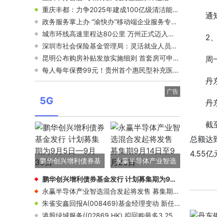
重庆丰都：力争2025年建成100亿级清洁能源示范基地
通
政务服务掌上办 “渝快办”移动端企业服务专区上线
城市环线高速里程达80公里 万州正式迈入高速“环线”时代
2
深圳市社会保险基金管理局：灵活就业人员失业可申领失业保险金
昆明公布购房补贴发放实施细则 首套房可申请50%的契税补贴
周
每人每年保费99元！贵州首个惠民型补充医保上线
丹
广告
5G
丹
截
总额达到
4.55
鹏华创兴增利债券基
永赢半导体产业智选
关
金发行 计划募集期为
混合发起将发售 募集
鹏华创兴增利债券基金发行 计划募集期为9月5日—9月30日
9月5日—9月30日
期9月14日至9月20
永赢半导体产业智选混合发起将发售 募集期9月14日至9月20日
朱雀安鑫回报A(008469)基金经理变动 新任基金经理王壮飞
日
港股绿城服务((02869.HK) 拟回购最多3.25亿股公司股份