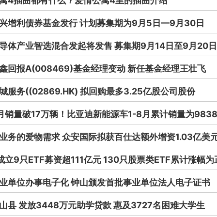
寓4插曲都有什么？爱情公寓4里的插曲介绍
兴增利债券基金发行 计划募集期为9月5日—9月30日
导体产业智选混合发起将发售 募集期9月14日至9月20日
鑫回报A(008469)基金经理变动 新任基金经理王壮飞
服务((02869.HK) 拟回购最多3.25亿股公司股份
月销量破17万辆！比亚迪新能源车1-8月累计销量为9838
业务的爱物需求 众安国际拟获百仕达额外增资1.03亿美
成立9只ETF募资超111亿元 130只股票类ETF累计涨幅为
业单位办事电子化 钟山颁发首批事业单位法人电子证书
山县 发放3448万元助学贷款 惠及3727名困难大学生