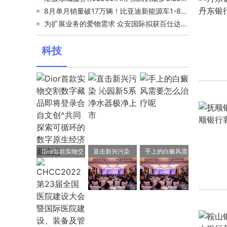
8月单月销量破17万辆！比亚迪新能源车1-8月累计销量为983844辆
为扩展业务的爱物需求 众安国际拟获百仕达额外增资1.03亿美元
科技
Dior首款实物交
直击新兴污染
手上的白癜风需
割数字藏品即将
沁园新5系净水
要怎么治疗呢
登录合自文创^
器极净上市
共同探索可循环
的数字原生经济
新生态