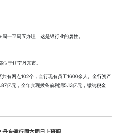
在周一至周五办理，这是银行业的属
性
。
总部位于辽宁丹东市。
共有网点102个，全行现有员工1600余人。全行资产
5.87亿元，全年实现拨备前利润5.13亿元，缴纳税金
东银行周日上班吗
？丹东银行周六周日上班吗