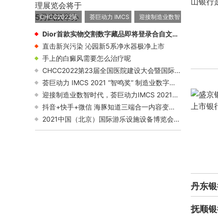
CHCC2022第
荟巨动力 IMCS
迎接制造业数智
23届全国医院
2021 “智鸣奖”
时代，荟巨动力
Dior首款实物交割数字藏品即将登录合自文创^共同探索可循环的数字原生经济新生态
建设大会暨国际
制造业数字化年
IMCS 2021工业
直击新兴污染 沁园新5系净水器极净上市
医院建设、装备
度颁奖典礼盛大
制造CIO创新峰
手上的白癜风需要怎么治疗呢
及管理展览会将
举行
会圆满召开！
CHCC2022第23届全国医院建设大会暨国际医院建设、装备及管理展览会将于5月武汉举办
于5月武汉举办
荟巨动力 IMCS 2021 “智鸣奖” 制造业数字化年度颁奖典礼盛大举行
迎接制造业数智时代，荟巨动力IMCS 2021工业制造CIO创新峰会圆满召开！
抖音+快手+微信 海豚知道三端合一内容变现解决方案重磅发布!
2021中国（北京）国际游乐设施设备博览会在京举办,微亚VR电竞赛同期举行
丹东银
抚顺银