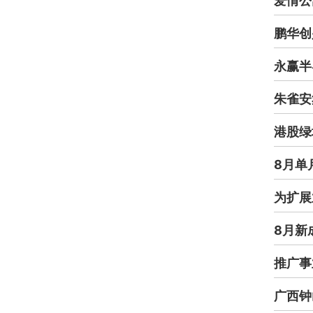
爱情公
鹏华创
永赢半
朱雀安
港股绿城
8月单
为扩展
8月新
推广事
广西钟