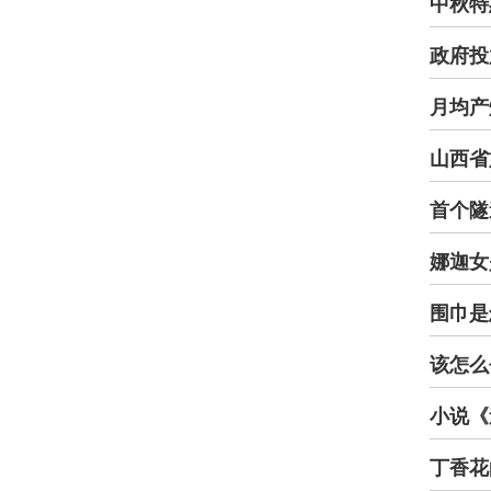
中秋特
政府投
月均产
山西省
首个隧
娜迦女
围巾是
该怎么
小说《
丁香花